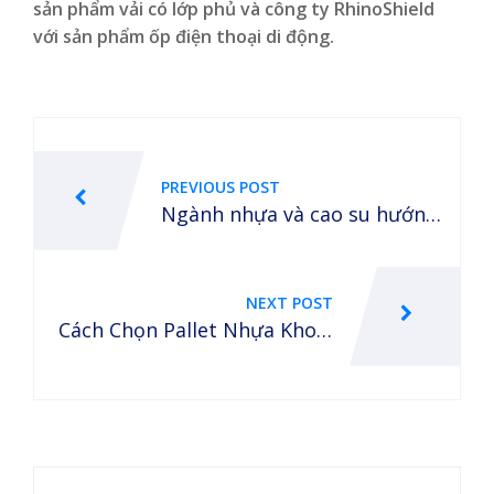
sản phẩm vải có lớp phủ và công ty RhinoShield
với sản phẩm ốp điện thoại di động.
Post
navigation
PREVIOUS POST
Ngành nhựa và cao su hướng
đến sự bền vững và thân thiệ
n với môi trường
NEXT POST
Cách Chọn Pallet Nhựa Kho L
ạnh tốt