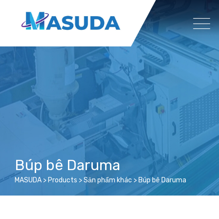
Skip
to
content
Búp bê Daruma
MASUDA
>
Products
>
Sản phẩm khác
>
Búp bê Daruma