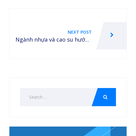
Post
navigation
NEXT POST
Ngành nhựa và cao su hướng
đến sự bền vững và thân thiệ
n với môi trường